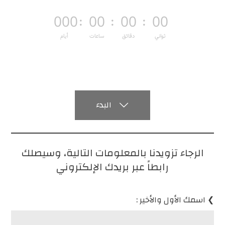
:
:
:
000
00
00
00
ثواني
دقائق
ساعات
أيام
البدء

الرجاء تزويدنا بالمعلومات التالية، وسيصلك
رابطاً عبر بريدك الإلكتروني
❯ اسمك الأول والأخير :